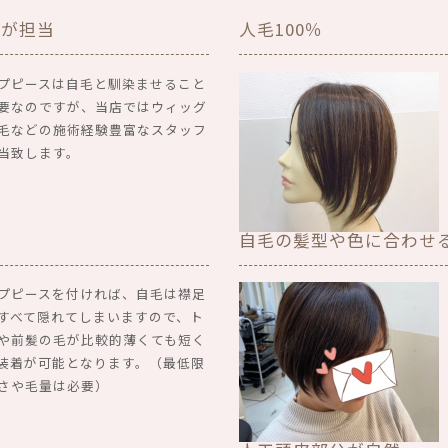
師が担当
人毛100％
プピースは自毛と馴染ませること
要なのですが、当店ではウィッグ
毛などの施術経験豊富なスタッフ
当致します。
自毛の髪型や色に合わせ
プピースを付ければ、自毛は襟足
すべて隠れてしまいますので、ト
や前髪の毛が比較的薄くても短く
装着が可能となります。（最低限
さや毛量は必要）