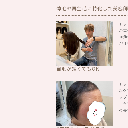
薄毛や再生毛に特化した美容
トッ
が重
や薄
が担
自毛が短くてもOK
トッ
以外
ップ
ても
の長