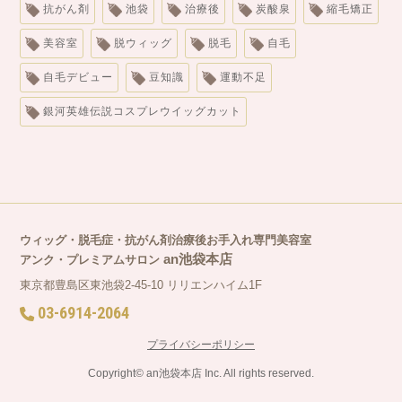
抗がん剤
池袋
治療後
炭酸泉
縮毛矯正
美容室
脱ウィッグ
脱毛
自毛
自毛デビュー
豆知識
運動不足
銀河英雄伝説コスプレウイッグカット
ウィッグ・脱毛症・抗がん剤
治療後お手入れ専門美容室
an池袋本店
アンク・プレミアムサロン
東京都豊島区東池袋2-45-10 リリエンハイム1F
03-6914-2064
プライバシーポリシー
Copyright© an池袋本店 Inc. All rights reserved.