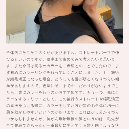
全体的にそこそこのくせがありますね。ストレートパーマで伸
びるといいのですが、途中まで進めてみて考えたいと思いま
す。また今回は明るめカラーをご希望とのことでしたので、ま
ず初めにカラーリングを行っていくことにしました。もし施術
が縮毛矯正になった場合、どうしても髪が明るくなりづらい傾
向がありますので、色味にそこまでのこだわりがないようでし
たら、先にカラーを行うのがおすすめです。もう一つ、先にカ
ラーをするメリットとして、この後行うストレートや縮毛矯正
の薬液をつける際に、カラーをしてた方が髪の毛全体に均一に
薬を効かせやすいというのがあります。これは少し分かりづら
いかもしれませんが、抗がん剤治療後の髪というのは、毛先が
全て先細で赤ちゃんが一番最初に生えてくる髪と同じような状