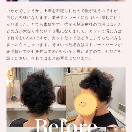
いかがでしょうか。上着を羽織られたので服が違うのですが、
同じお客様になります。随分ストレートになりいい感じに仕上
がりました。とても素敵です。抗がん剤治療後の自毛はほとん
どの方が大なり小なりくせ毛になりまして、カットで済む方は
それでもいいのですが、カットだけではどうしようもない方も
多々いらっしゃいます。そういった場合はストレートパーマか
縮毛矯正でクセを伸ばすのがいいかと思いますので、ぜひご相
談ください。それではまとめ写真になります。