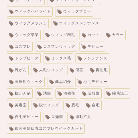
ウィッグハイライト
ウィッグブロー
ウィッグメッシュ
ウィッグメンテナンス
ウィッグ卒業
ウィッグ増毛
カット
カラー
コスプレ
コスプレウィッグ
デビュー
トップピース
ミックス毛
メンテナンス
乳がん
人毛ウィッグ
個室
再生毛
医療用ウィッグ
商品紹介
地毛デビュー
抗がん剤
池袋
治療後
炭酸泉
縮毛矯正
美容室
脱ウィッグ
脱毛
自毛
自毛デビュー
豆知識
運動不足
銀河英雄伝説コスプレウイッグカット