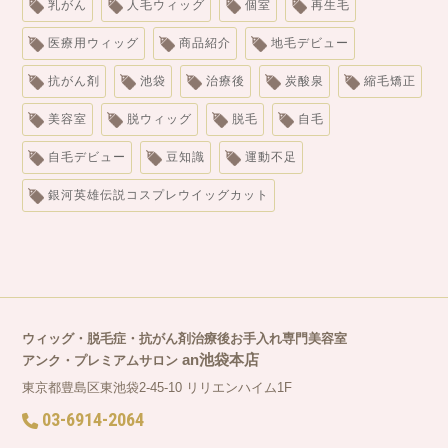
乳がん
人毛ウィッグ
個室
再生毛
医療用ウィッグ
商品紹介
地毛デビュー
抗がん剤
池袋
治療後
炭酸泉
縮毛矯正
美容室
脱ウィッグ
脱毛
自毛
自毛デビュー
豆知識
運動不足
銀河英雄伝説コスプレウイッグカット
ウィッグ・脱毛症・抗がん剤
治療後お手入れ専門美容室
an池袋本店
アンク・プレミアムサロン
東京都豊島区東池袋2-45-10 リリエンハイム1F
03-6914-2064