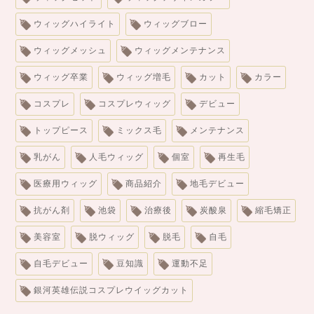
ウィッグハイライト
ウィッグブロー
ウィッグメッシュ
ウィッグメンテナンス
ウィッグ卒業
ウィッグ増毛
カット
カラー
コスプレ
コスプレウィッグ
デビュー
トップピース
ミックス毛
メンテナンス
乳がん
人毛ウィッグ
個室
再生毛
医療用ウィッグ
商品紹介
地毛デビュー
抗がん剤
池袋
治療後
炭酸泉
縮毛矯正
美容室
脱ウィッグ
脱毛
自毛
自毛デビュー
豆知識
運動不足
銀河英雄伝説コスプレウイッグカット