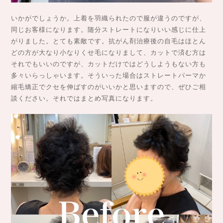
いかがでしょうか。上着を羽織られたので服が違うのですが、
同じお客様になります。随分ストレートになりいい感じに仕上
がりました。とても素敵です。抗がん剤治療後の自毛はほとん
どの方が大なり小なりくせ毛になりまして、カットで済む方は
それでもいいのですが、カットだけではどうしようもない方も
多々いらっしゃいます。そういった場合はストレートパーマか
縮毛矯正でクセを伸ばすのがいいかと思いますので、ぜひご相
談ください。それではまとめ写真になります。