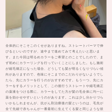
全体的にそこそこのくせがありますね。ストレートパーマで伸
びるといいのですが、途中まで進めてみて考えたいと思いま
す。また今回は明るめカラーをご希望とのことでしたので、ま
ず初めにカラーリングを行っていくことにしました。もし施術
が縮毛矯正になった場合、どうしても髪が明るくなりづらい傾
向がありますので、色味にそこまでのこだわりがないようでし
たら、先にカラーを行うのがおすすめです。もう一つ、先にカ
ラーをするメリットとして、この後行うストレートや縮毛矯正
の薬液をつける際に、カラーをしてた方が髪の毛全体に均一に
薬を効かせやすいというのがあります。これは少し分かりづら
いかもしれませんが、抗がん剤治療後の髪というのは、毛先が
全て先細で赤ちゃんが一番最初に生えてくる髪と同じような状